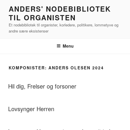
Videre
ANDERS' NODEBIBLIOTEK
til
TIL ORGANISTEN
indhold
Et nodebibliotek til organister, korledere, politikere, lommetyve og
andre sære eksistenser
Menu
KOMPONISTER:
ANDERS OLESEN 2024
Hil dig, Frelser og forsoner
Lovsynger Herren