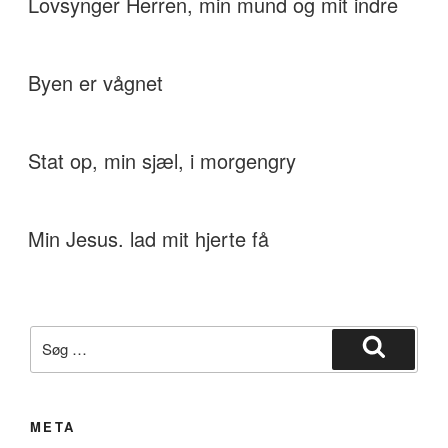
Lovsynger Herren, min mund og mit indre
Byen er vågnet
Stat op, min sjæl, i morgengry
Min Jesus. lad mit hjerte få
Søg
efter:
Søg
META