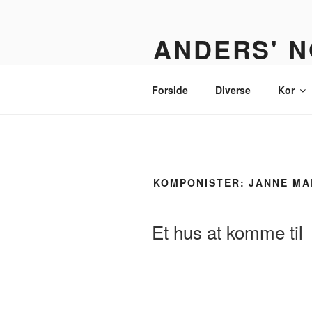
Videre
til
ANDERS' N
indhold
Et nodebibliotek til organister,
Forside
Diverse
Kor
KOMPONISTER:
JANNE MA
Et hus at komme til