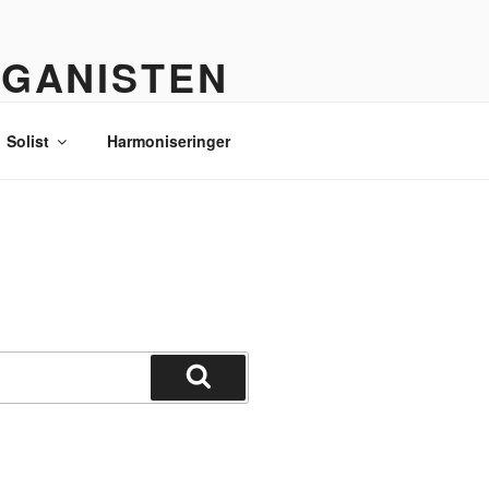
RGANISTEN
Solist
Harmoniseringer
Søg