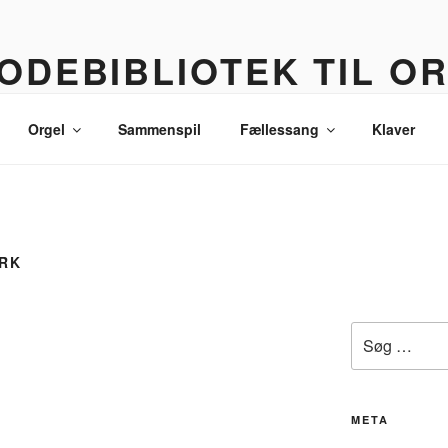
ODEBIBLIOTEK TIL O
 korledere, politikere, lommetyve og andre sære eksistenser
Orgel
Sammenspil
Fællessang
Klaver
RK
Søg
efter:
META