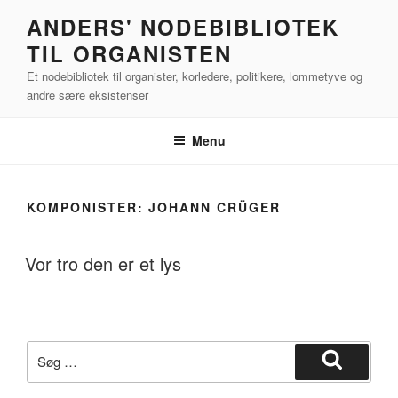
Videre
ANDERS' NODEBIBLIOTEK
til
TIL ORGANISTEN
indhold
Et nodebibliotek til organister, korledere, politikere, lommetyve og
andre sære eksistenser
Menu
KOMPONISTER:
JOHANN CRÜGER
Vor tro den er et lys
Søg
efter:
Søg