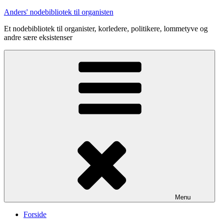
Videre
Anders' nodebibliotek til organisten
til
Et nodebibliotek til organister, korledere, politikere, lommetyve og
indhold
andre sære eksistenser
Menu
Forside