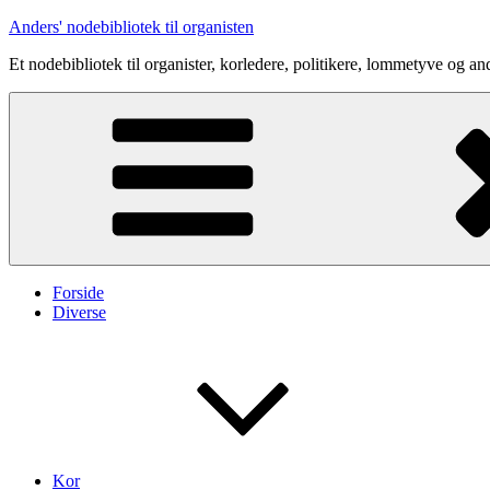
Videre
Anders' nodebibliotek til organisten
til
Et nodebibliotek til organister, korledere, politikere, lommetyve og an
indhold
Forside
Diverse
Kor