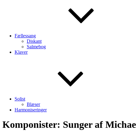
Fællessang
Diskant
Salmebog
Klaver
Solist
Blæser
Harmoniseringer
Komponister:
Sunger af Michae