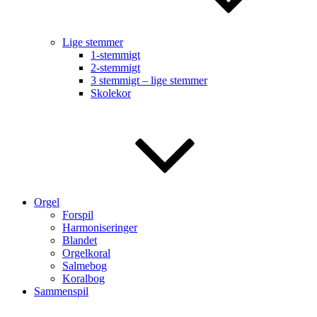
Lige stemmer
1-stemmigt
2-stemmigt
3 stemmigt – lige stemmer
Skolekor
Orgel
Forspil
Harmoniseringer
Blandet
Orgelkoral
Salmebog
Koralbog
Sammenspil