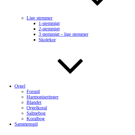
Lige stemmer
1-stemmigt
2-stemmigt
3 stemmigt – lige stemmer
Skolekor
Orgel
Forspil
Harmoniseringer
Blandet
Orgelkoral
Salmebog
Koralbog
Sammenspil