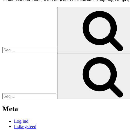
Søg
efter:
Søg
efter:
Meta
Log ind
Indlægsfeed