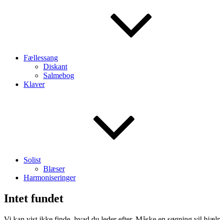
Fællessang
Diskant
Salmebog
Klaver
Solist
Blæser
Harmoniseringer
Intet fundet
Vi kan vist ikke finde, hvad du leder efter. Måske en søgning vil hjæl