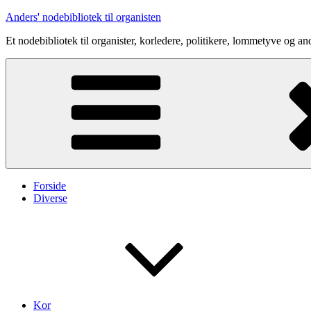
Videre
Anders' nodebibliotek til organisten
til
Et nodebibliotek til organister, korledere, politikere, lommetyve og an
indhold
Forside
Diverse
Kor