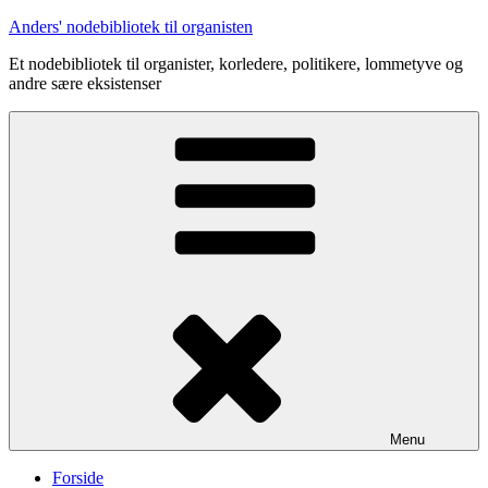
Videre
Anders' nodebibliotek til organisten
til
Et nodebibliotek til organister, korledere, politikere, lommetyve og
indhold
andre sære eksistenser
Menu
Forside