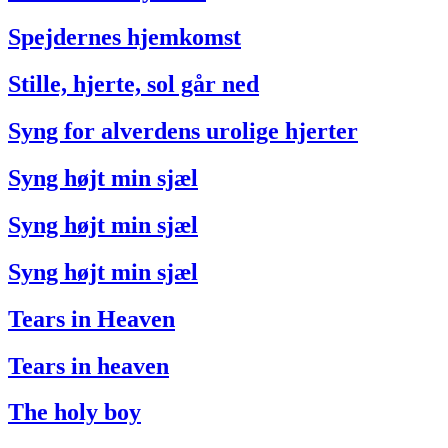
Spejdernes hjemkomst
Stille, hjerte, sol går ned
Syng for alverdens urolige hjerter
Syng højt min sjæl
Syng højt min sjæl
Syng højt min sjæl
Tears in Heaven
Tears in heaven
The holy boy