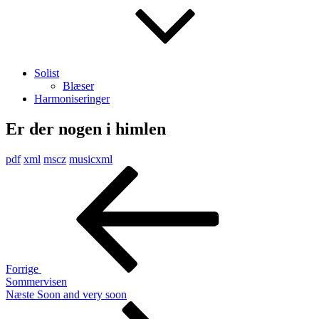
Solist
Blæser
Harmoniseringer
Er der nogen i himlen
pdf
xml
mscz
musicxml
Indlægsnavigation
Forrige
indlæg
Forrige
Sommervisen
Næste
Næste
Soon and very soon
indlæg