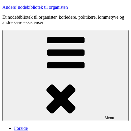
Videre
Anders' nodebibliotek til organisten
til
Et nodebibliotek til organister, korledere, politikere, lommetyve og
indhold
andre sære eksistenser
Menu
Forside