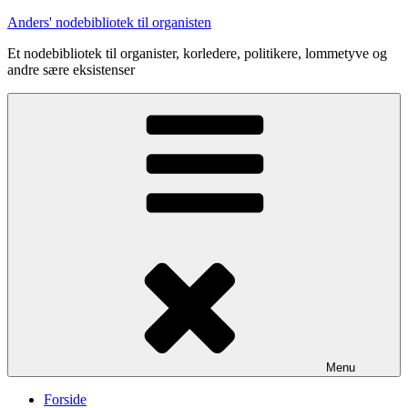
Videre
Anders' nodebibliotek til organisten
til
Et nodebibliotek til organister, korledere, politikere, lommetyve og
indhold
andre sære eksistenser
Menu
Forside