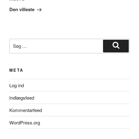
Næste
indlæg
Den villeste
Søg
efter:
Søg
META
Log ind
Indlægsfeed
Kommentarfeed
WordPress.org