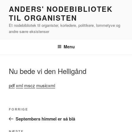
Videre
ANDERS' NODEBIBLIOTEK
til
TIL ORGANISTEN
indhold
Et nodebibliotek til organister, korledere, politikere, lommetyve og
andre sære eksistenser
Menu
Nu bede vi den Helligånd
pdf
xml
mscz
musicxml
Indlægsnavigation
Forrige
FORRIGE
indlæg
Septembers himmel er så blå
NÆSTE