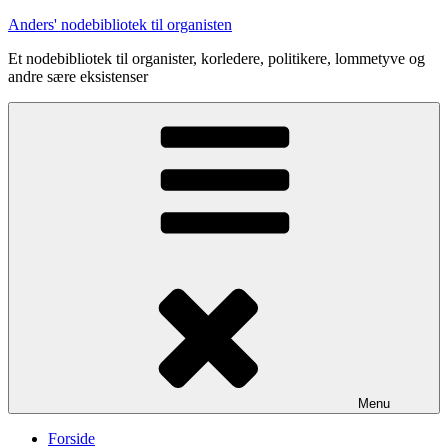
Videre
Anders' nodebibliotek til organisten
til
Et nodebibliotek til organister, korledere, politikere, lommetyve og
indhold
andre sære eksistenser
Menu
Forside