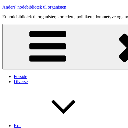
Videre
Anders' nodebibliotek til organisten
til
Et nodebibliotek til organister, korledere, politikere, lommetyve og an
indhold
Forside
Diverse
Kor