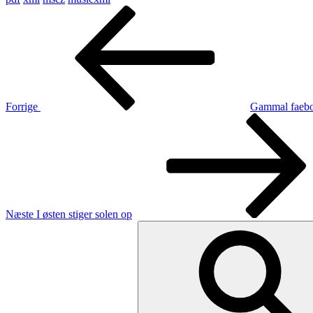
Indlægsnavigation
Forrige
indlæg
Forrige
Gammal faeb
Næste
indlæg
Næste
I østen stiger solen op
Søg
efter: