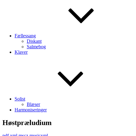
Fællessang
Diskant
Salmebog
Klaver
Solist
Blæser
Harmoniseringer
Høstpræludium
pdf
xml
mscz
musicxml