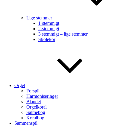
Lige stemmer
1-stemmigt
2-stemmigt
3 stemmigt – lige stemmer
Skolekor
Orgel
Forspil
Harmoniseringer
Blandet
Orgelkoral
Salmebog
Koralbog
Sammenspil