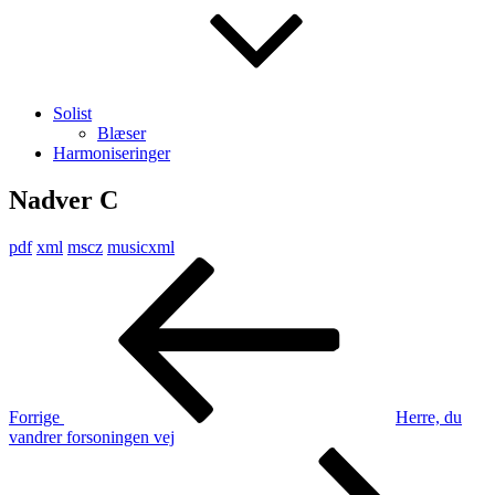
Solist
Blæser
Harmoniseringer
Nadver C
pdf
xml
mscz
musicxml
Indlægsnavigation
Forrige
indlæg
Forrige
Herre, du
vandrer forsoningen vej
Næste
indlæg