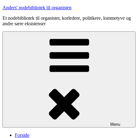
Videre
Anders' nodebibliotek til organisten
til
Et nodebibliotek til organister, korledere, politikere, lommetyve og
indhold
andre sære eksistenser
Menu
Forside