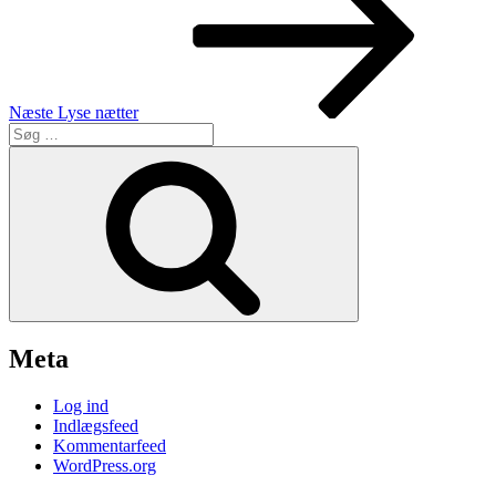
Næste
Lyse nætter
Søg
efter:
Søg
Meta
Log ind
Indlægsfeed
Kommentarfeed
WordPress.org