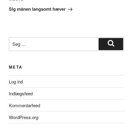
Næste
indlæg
Sig månen langsomt hæver
Søg
efter:
Søg
META
Log ind
Indlægsfeed
Kommentarfeed
WordPress.org