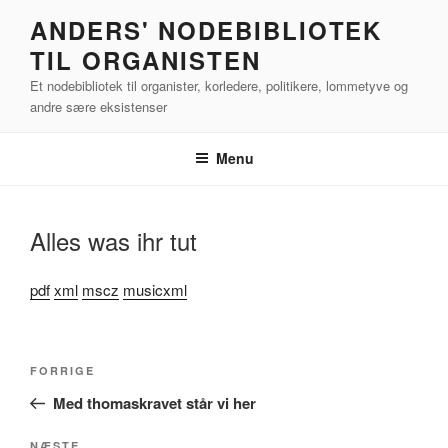
Videre
ANDERS' NODEBIBLIOTEK
til
TIL ORGANISTEN
indhold
Et nodebibliotek til organister, korledere, politikere, lommetyve og
andre sære eksistenser
Menu
Alles was ihr tut
pdf
xml
mscz
musicxml
Indlægsnavigation
Forrige
FORRIGE
indlæg
Med thomaskravet står vi her
NÆSTE