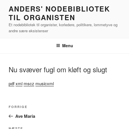
Videre
ANDERS' NODEBIBLIOTEK
til
TIL ORGANISTEN
indhold
Et nodebibliotek til organister, korledere, politikere, lommetyve og
andre sære eksistenser
Menu
Nu svæver fugl om kløft og slugt
pdf
xml
mscz
musicxml
Indlægsnavigation
Forrige
FORRIGE
indlæg
Ave Maria
NÆSTE