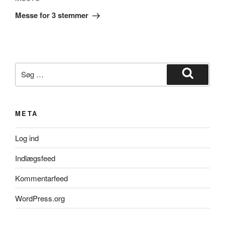
Næste
indlæg
Messe for 3 stemmer
Søg
efter:
Søg
META
Log ind
Indlægsfeed
Kommentarfeed
WordPress.org