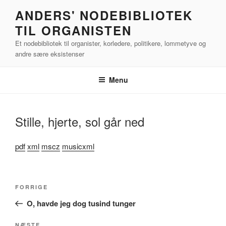
Videre
ANDERS' NODEBIBLIOTEK
til
TIL ORGANISTEN
indhold
Et nodebibliotek til organister, korledere, politikere, lommetyve og
andre sære eksistenser
Menu
Stille, hjerte, sol går ned
pdf
xml
mscz
musicxml
Indlægsnavigation
Forrige
FORRIGE
indlæg
O, havde jeg dog tusind tunger
NÆSTE