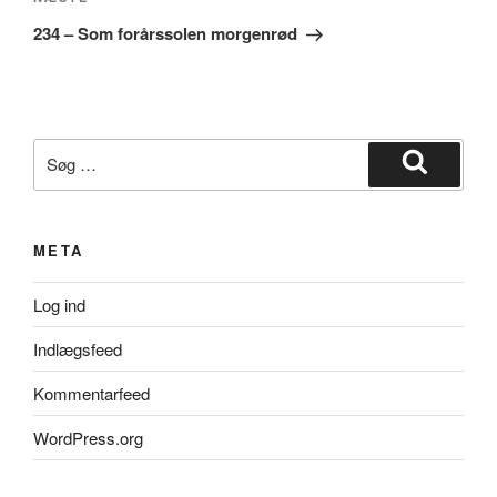
Næste
indlæg
234 – Som forårssolen morgenrød
Søg
efter:
Søg
META
Log ind
Indlægsfeed
Kommentarfeed
WordPress.org