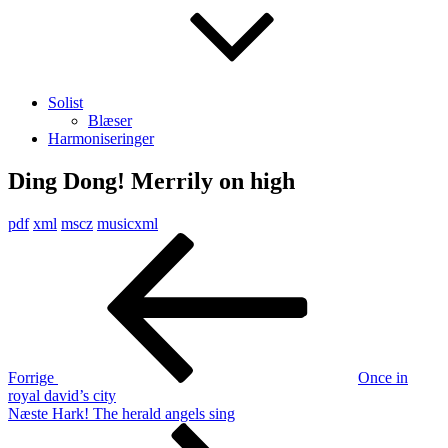
Solist
Blæser
Harmoniseringer
Ding Dong! Merrily on high
pdf
xml
mscz
musicxml
Indlægsnavigation
Forrige
indlæg
Forrige
Once in
royal david’s city
Næste
Næste
Hark! The herald angels sing
indlæg