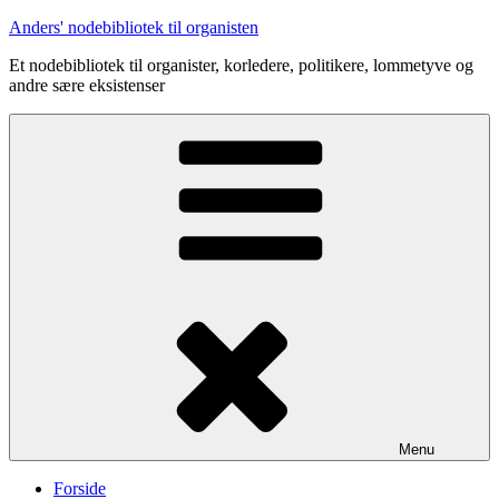
Videre
Anders' nodebibliotek til organisten
til
Et nodebibliotek til organister, korledere, politikere, lommetyve og
indhold
andre sære eksistenser
Menu
Forside