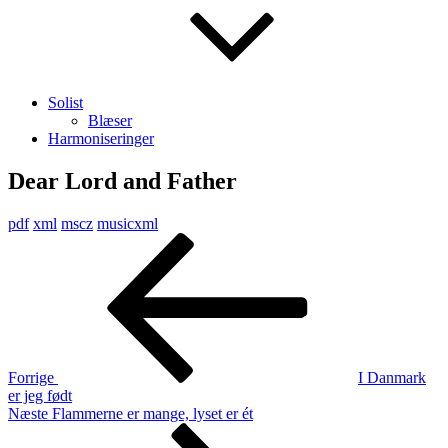
Solist
Blæser
Harmoniseringer
Dear Lord and Father
pdf
xml
mscz
musicxml
Indlægsnavigation
Forrige
indlæg
Forrige
I Danmark
er jeg født
Næste
Næste
Flammerne er mange, lyset er ét
indlæg