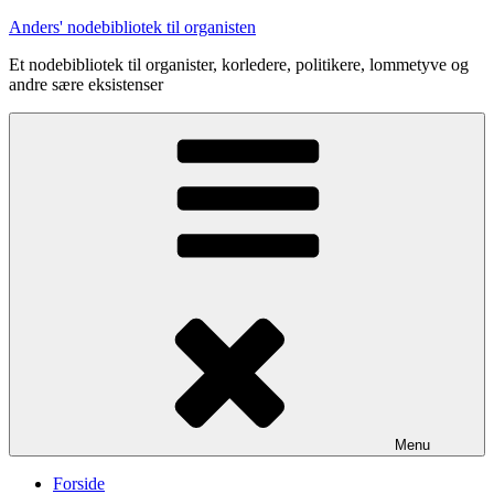
Videre
Anders' nodebibliotek til organisten
til
Et nodebibliotek til organister, korledere, politikere, lommetyve og
indhold
andre sære eksistenser
Menu
Forside