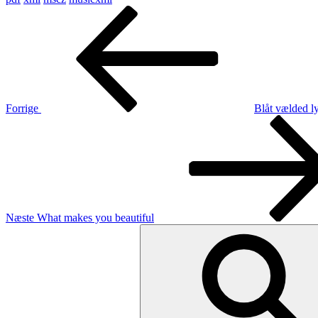
Indlægsnavigation
Forrige
indlæg
Forrige
Blåt vælded l
Næste
indlæg
Næste
What makes you beautiful
Søg
efter: