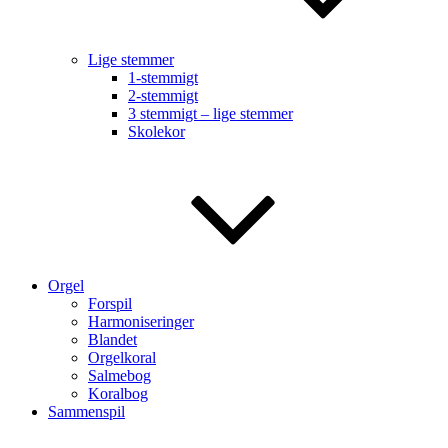
Lige stemmer
1-stemmigt
2-stemmigt
3 stemmigt – lige stemmer
Skolekor
Orgel
Forspil
Harmoniseringer
Blandet
Orgelkoral
Salmebog
Koralbog
Sammenspil