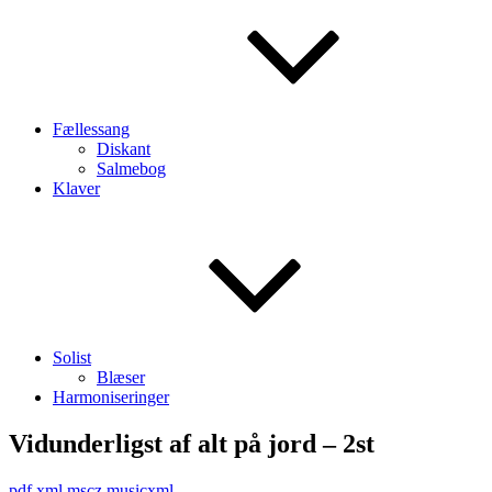
Fællessang
Diskant
Salmebog
Klaver
Solist
Blæser
Harmoniseringer
Vidunderligst af alt på jord – 2st
pdf
xml
mscz
musicxml