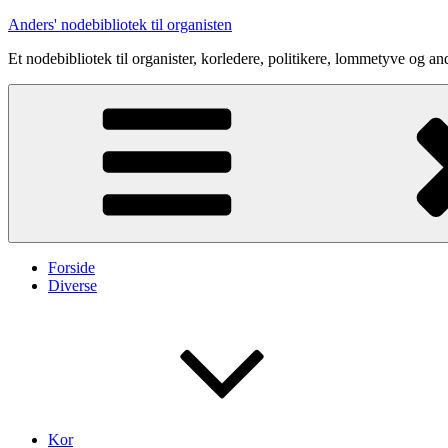
Videre
Anders' nodebibliotek til organisten
til
Et nodebibliotek til organister, korledere, politikere, lommetyve og an
indhold
Forside
Diverse
Kor