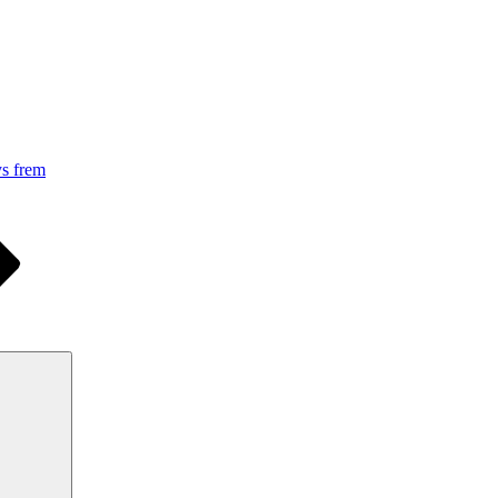
ys frem
Søg