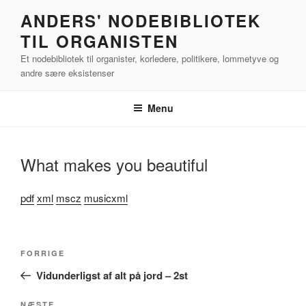
Videre
ANDERS' NODEBIBLIOTEK
til
TIL ORGANISTEN
indhold
Et nodebibliotek til organister, korledere, politikere, lommetyve og
andre sære eksistenser
Menu
What makes you beautiful
pdf
xml
mscz
musicxml
Indlægsnavigation
Forrige
FORRIGE
indlæg
Vidunderligst af alt på jord – 2st
NÆSTE