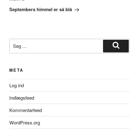
Næste
indlæg
Septembers himmel er så blå
Søg
efter:
Søg
META
Log ind
Indlægsfeed
Kommentarfeed
WordPress.org