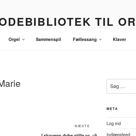
ODEBIBLIOTEK TIL O
 korledere, politikere, lommetyve og andre sære eksistenser
Orgel
Sammenspil
Fællessang
Klaver
Marie
Søg
efter:
META
Log ind
Næste
NÆSTE
indlæg
Indlægsfeed
I skovens dybe stille ro