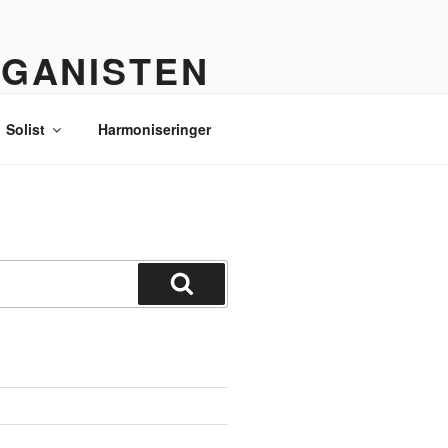
RGANISTEN
Solist
Harmoniseringer
Søg