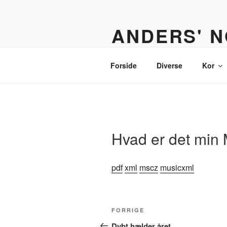
Videre
til
ANDERS' N
indhold
Et nodebibliotek til organister,
Forside
Diverse
Kor
Hvad er det min 
pdf
xml
mscz
musicxml
Indlægsnavigation
Forrige
FORRIGE
indlæg
Dybt hælder året