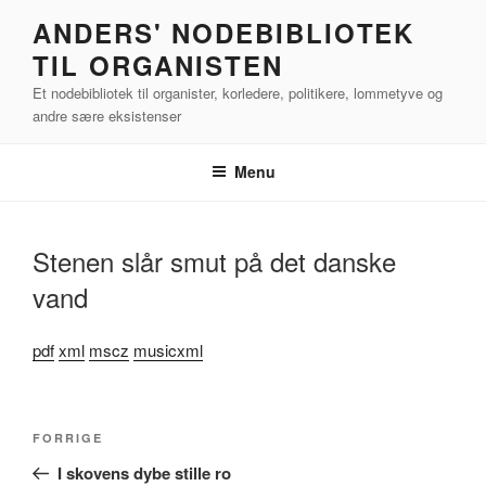
Videre
ANDERS' NODEBIBLIOTEK
til
TIL ORGANISTEN
indhold
Et nodebibliotek til organister, korledere, politikere, lommetyve og
andre sære eksistenser
Menu
Stenen slår smut på det danske
vand
pdf
xml
mscz
musicxml
Indlægsnavigation
Forrige
FORRIGE
indlæg
I skovens dybe stille ro