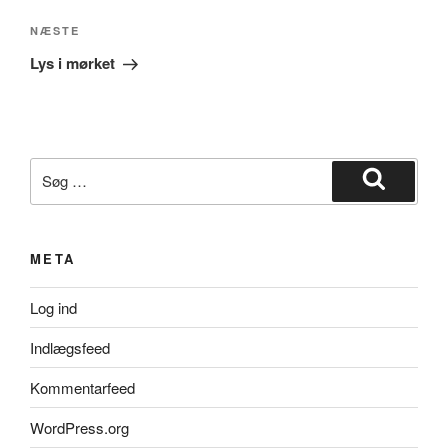
Næste
NÆSTE
indlæg
Lys i mørket
Søg
efter:
Søg
META
Log ind
Indlægsfeed
Kommentarfeed
WordPress.org