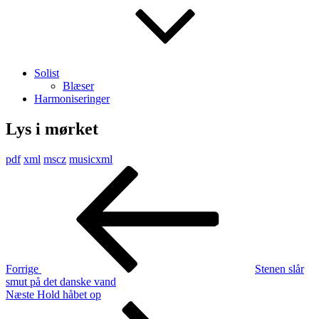
Solist
Blæser
Harmoniseringer
Lys i mørket
pdf
xml
mscz
musicxml
Indlægsnavigation
Forrige
indlæg
Forrige
Stenen slår
smut på det danske vand
Næste
Næste
Hold håbet op
indlæg