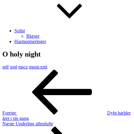
Solist
Blæser
Harmoniseringer
O holy night
pdf
xml
mscz
musicxml
Indlægsnavigation
Forrige
indlæg
Forrige
Dybt hælder
året i sin gang
Næste
Næste
Underlige aftenlufte
indlæg