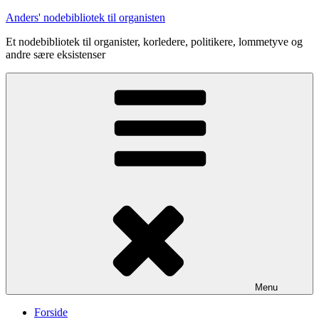
Videre
Anders' nodebibliotek til organisten
til
Et nodebibliotek til organister, korledere, politikere, lommetyve og
indhold
andre sære eksistenser
Menu
Forside