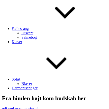
Fællessang
Diskant
Salmebog
Klaver
Solist
Blæser
Harmoniseringer
Fra himlen højt kom budskab her
pdf
xml
mscz
musicxml