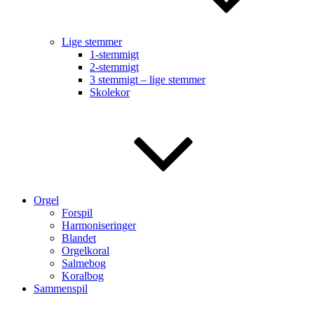
Lige stemmer
1-stemmigt
2-stemmigt
3 stemmigt – lige stemmer
Skolekor
Orgel
Forspil
Harmoniseringer
Blandet
Orgelkoral
Salmebog
Koralbog
Sammenspil