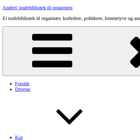
Videre
Anders' nodebibliotek til organisten
til
Et nodebibliotek til organister, korledere, politikere, lommetyve og an
indhold
Forside
Diverse
Kor