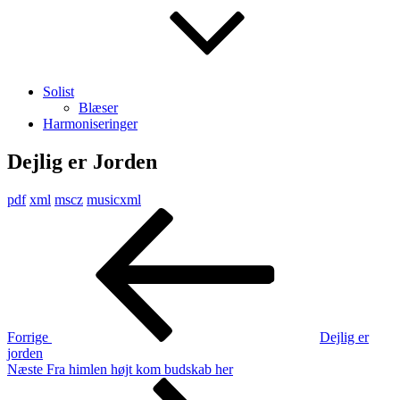
Solist
Blæser
Harmoniseringer
Dejlig er Jorden
pdf
xml
mscz
musicxml
Indlægsnavigation
Forrige
indlæg
Forrige
Dejlig er
jorden
Næste
Næste
Fra himlen højt kom budskab her
indlæg