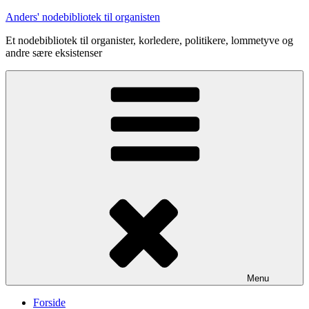
Videre
Anders' nodebibliotek til organisten
til
Et nodebibliotek til organister, korledere, politikere, lommetyve og
indhold
andre sære eksistenser
Menu
Forside