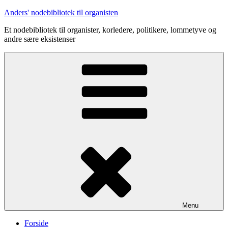
Videre
Anders' nodebibliotek til organisten
til
Et nodebibliotek til organister, korledere, politikere, lommetyve og
indhold
andre sære eksistenser
Menu
Forside