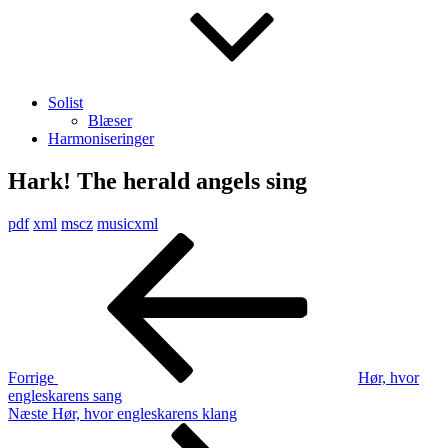
Solist
Blæser
Harmoniseringer
Hark! The herald angels sing
pdf
xml
mscz
musicxml
Indlægsnavigation
Forrige
indlæg
Forrige
Hør, hvor
engleskarens sang
Næste
Næste
Hør, hvor engleskarens klang
indlæg