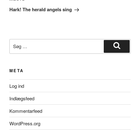
Næste
indlæg
Hark! The herald angels sing
Søg
efter:
Søg
META
Log ind
Indlægsfeed
Kommentarfeed
WordPress.org