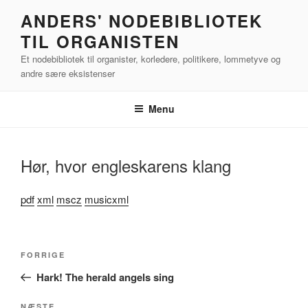
Videre
ANDERS' NODEBIBLIOTEK
til
TIL ORGANISTEN
indhold
Et nodebibliotek til organister, korledere, politikere, lommetyve og
andre sære eksistenser
Menu
Hør, hvor engleskarens klang
pdf
xml
mscz
musicxml
Indlægsnavigation
Forrige
FORRIGE
indlæg
Hark! The herald angels sing
NÆSTE