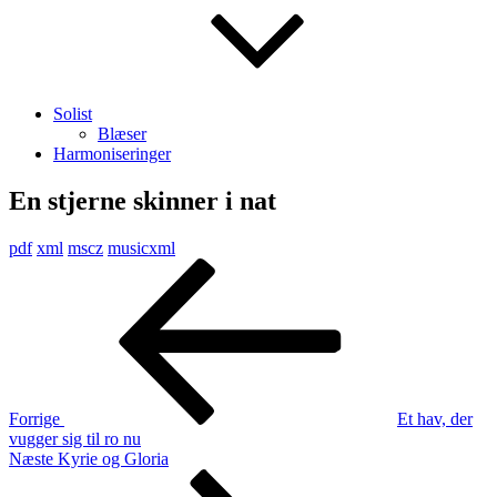
Solist
Blæser
Harmoniseringer
En stjerne skinner i nat
pdf
xml
mscz
musicxml
Indlægsnavigation
Forrige
indlæg
Forrige
Et hav, der
vugger sig til ro nu
Næste
Næste
Kyrie og Gloria
indlæg