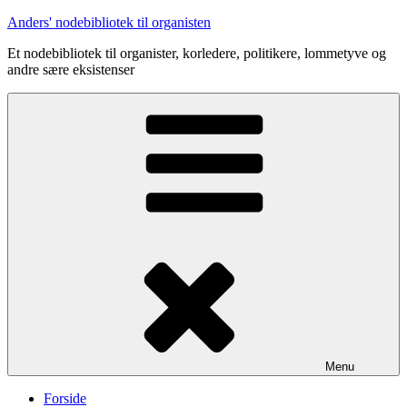
Videre
Anders' nodebibliotek til organisten
til
Et nodebibliotek til organister, korledere, politikere, lommetyve og
indhold
andre sære eksistenser
Menu
Forside