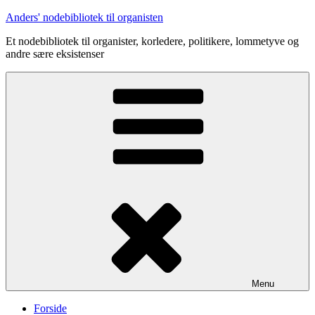
Videre
Anders' nodebibliotek til organisten
til
Et nodebibliotek til organister, korledere, politikere, lommetyve og
indhold
andre sære eksistenser
Menu
Forside