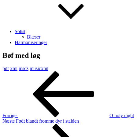
Solist
Blæser
Harmoniseringer
Bøf med løg
pdf
xml
mscz
musicxml
Indlægsnavigation
Forrige
indlæg
Forrige
O holy night
Næste
Næste
Født blandt fromme dyr i stalden
indlæg