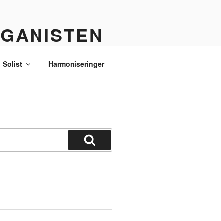
RGANISTEN
Solist
Harmoniseringer
Søg