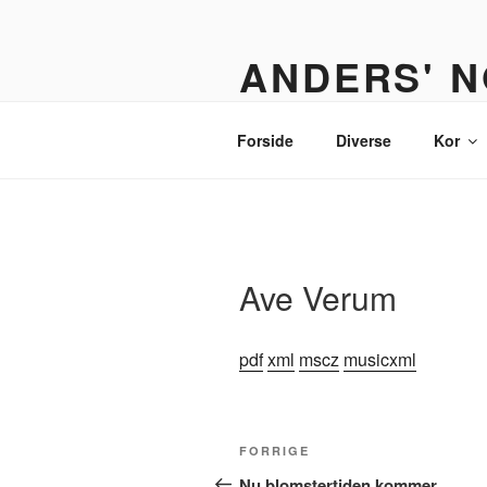
Videre
til
ANDERS' N
indhold
Et nodebibliotek til organister,
Forside
Diverse
Kor
Ave Verum
pdf
xml
mscz
musicxml
Indlægsnavigation
Forrige
FORRIGE
indlæg
Nu blomstertiden kommer