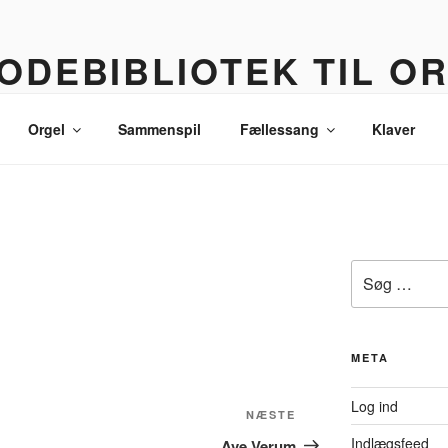
ODEBIBLIOTEK TIL O
 korledere, politikere, lommetyve og andre sære eksistenser
Orgel
Sammenspil
Fællessang
Klaver
Søg
efter:
META
Log ind
Næste
NÆSTE
indlæg
Indlægsfeed
Ave Verum