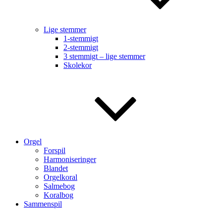
Lige stemmer
1-stemmigt
2-stemmigt
3 stemmigt – lige stemmer
Skolekor
Orgel
Forspil
Harmoniseringer
Blandet
Orgelkoral
Salmebog
Koralbog
Sammenspil