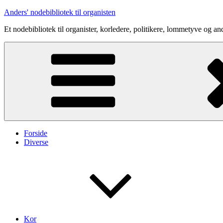
Videre
Anders' nodebibliotek til organisten
til
Et nodebibliotek til organister, korledere, politikere, lommetyve og an
indhold
Forside
Diverse
Kor