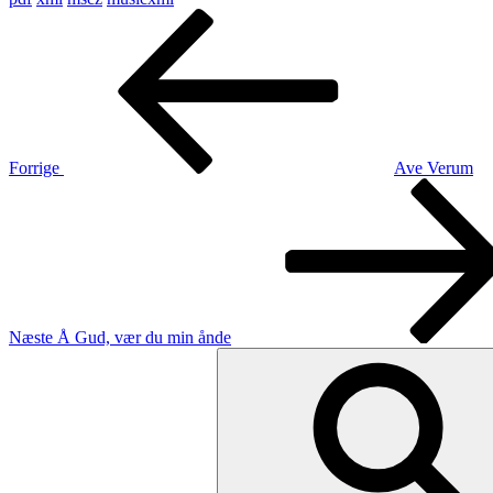
Indlægsnavigation
Forrige
indlæg
Forrige
Ave Verum
Næste
indlæg
Næste
Å Gud, vær du min ånde
Søg
efter: