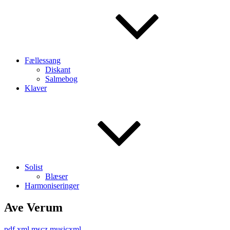
Fællessang
Diskant
Salmebog
Klaver
Solist
Blæser
Harmoniseringer
Ave Verum
pdf
xml
mscz
musicxml