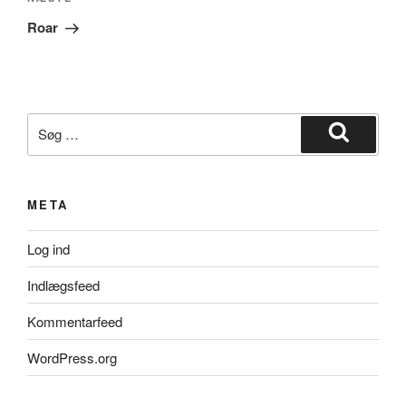
Næste
indlæg
Roar
Søg
efter:
Søg
META
Log ind
Indlægsfeed
Kommentarfeed
WordPress.org