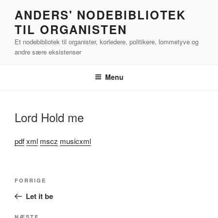
Videre
ANDERS' NODEBIBLIOTEK
til
TIL ORGANISTEN
indhold
Et nodebibliotek til organister, korledere, politikere, lommetyve og
andre sære eksistenser
Menu
Lord Hold me
pdf
xml
mscz
musicxml
Indlægsnavigation
Forrige
FORRIGE
indlæg
Let it be
NÆSTE