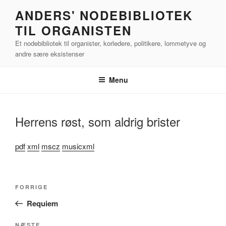
Videre
ANDERS' NODEBIBLIOTEK
til
TIL ORGANISTEN
indhold
Et nodebibliotek til organister, korledere, politikere, lommetyve og
andre sære eksistenser
Menu
Herrens røst, som aldrig brister
pdf
xml
mscz
musicxml
Indlægsnavigation
Forrige
FORRIGE
indlæg
Requiem
NÆSTE