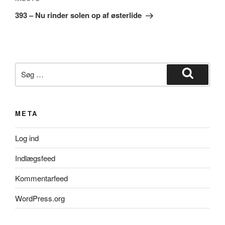
Næste
indlæg
393 – Nu rinder solen op af østerlide
Søg
efter:
Søg
META
Log ind
Indlægsfeed
Kommentarfeed
WordPress.org