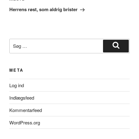
Næste
indlæg
Herrens røst, som aldrig brister
Søg
efter:
Søg
META
Log ind
Indlægsfeed
Kommentarfeed
WordPress.org