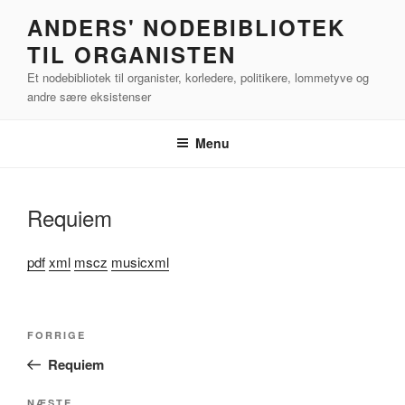
Videre
ANDERS' NODEBIBLIOTEK
til
TIL ORGANISTEN
indhold
Et nodebibliotek til organister, korledere, politikere, lommetyve og
andre sære eksistenser
Menu
Requiem
pdf
xml
mscz
musicxml
Indlægsnavigation
Forrige
FORRIGE
indlæg
Requiem
NÆSTE