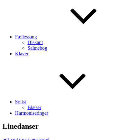
Fællessang
Diskant
Salmebog
Klaver
Solist
Blæser
Harmoniseringer
Linedanser
pdf
xml
mscz
musicxml