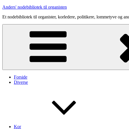
Videre
Anders' nodebibliotek til organisten
til
Et nodebibliotek til organister, korledere, politikere, lommetyve og an
indhold
Forside
Diverse
Kor