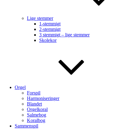
Lige stemmer
1-stemmigt
2-stemmigt
3 stemmigt – lige stemmer
Skolekor
Orgel
Forspil
Harmoniseringer
Blandet
Orgelkoral
Salmebog
Koralbog
Sammenspil