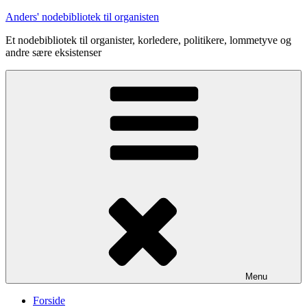
Videre
Anders' nodebibliotek til organisten
til
Et nodebibliotek til organister, korledere, politikere, lommetyve og
indhold
andre sære eksistenser
Menu
Forside