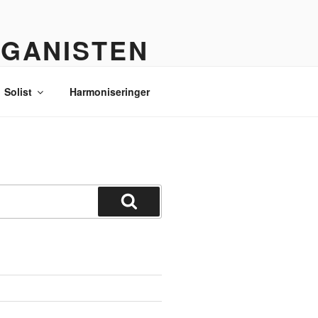
RGANISTEN
Solist
Harmoniseringer
Søg