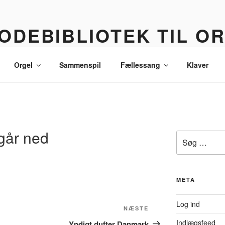
ODEBIBLIOTEK TIL O
 korledere, politikere, lommetyve og andre sære eksistenser
Orgel
Sammenspil
Fællessang
Klaver
l går ned
Søg
efter:
META
Log ind
Næste
NÆSTE
indlæg
Indlægsfeed
Yndigt dufter Danmark