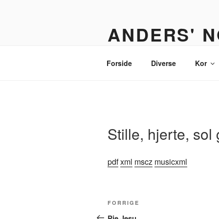
Videre
til
ANDERS' N
indhold
Et nodebibliotek til organister,
Forside
Diverse
Kor
Stille, hjerte, so
pdf
xml
mscz
musicxml
Indlægsnavigation
Forrige
FORRIGE
indlæg
Pie Jesu