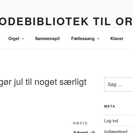
ODEBIBLIOTEK TIL O
 korledere, politikere, lommetyve og andre sære eksistenser
Orgel
Sammenspil
Fællessang
Klaver
ør jul til noget særligt
Søg
efter:
META
Log ind
Næste
NÆSTE
indlæg
Indlægsfeed
Advent