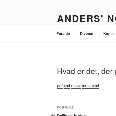
Videre
til
ANDERS' N
indhold
Et nodebibliotek til organister,
Forside
Diverse
Kor
Hvad er det, der g
pdf
xml
mscz
musicxml
Indlægsnavigation
Forrige
FORRIGE
indlæg
Dejlig er Jorden