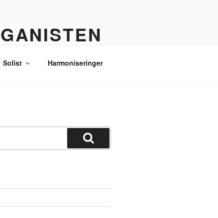
RGANISTEN
Solist
Harmoniseringer
Søg