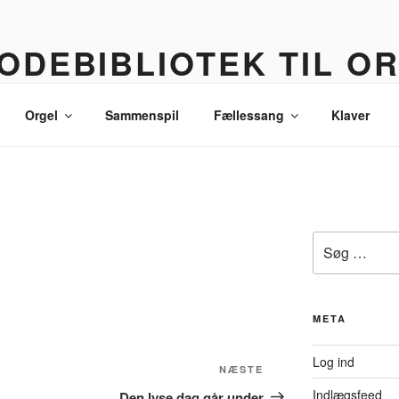
ODEBIBLIOTEK TIL O
 korledere, politikere, lommetyve og andre sære eksistenser
Orgel
Sammenspil
Fællessang
Klaver
Søg
efter:
META
Log ind
Næste
NÆSTE
indlæg
Indlægsfeed
Den lyse dag går under