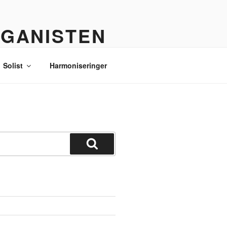
RGANISTEN
Solist
Harmoniseringer
Søg