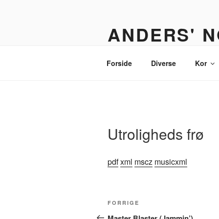
Videre
til
ANDERS' N
indhold
Et nodebibliotek til organister,
Forside
Diverse
Kor
Utroligheds frø
pdf
xml
mscz
musicxml
Indlægsnavigation
Forrige
FORRIGE
indlæg
Master Blaster (Jammin’)