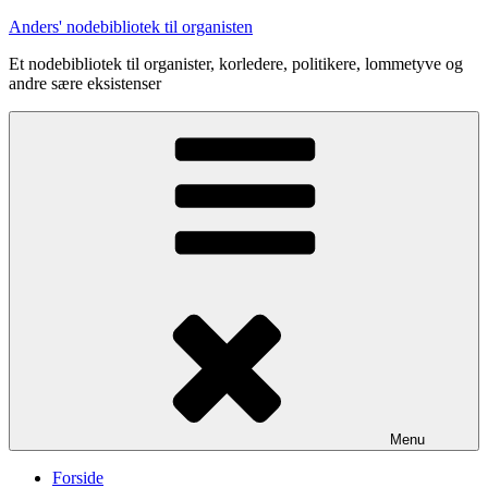
Videre
Anders' nodebibliotek til organisten
til
Et nodebibliotek til organister, korledere, politikere, lommetyve og
indhold
andre sære eksistenser
Menu
Forside