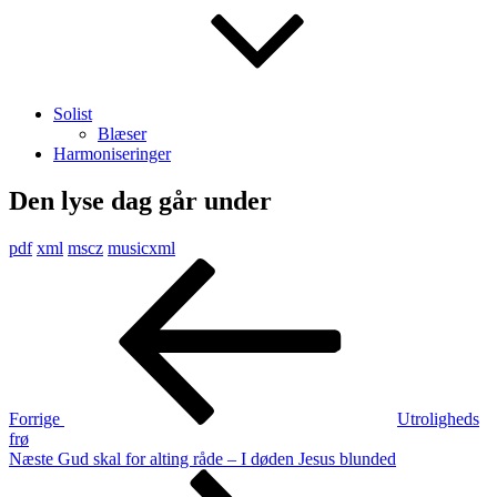
Solist
Blæser
Harmoniseringer
Den lyse dag går under
pdf
xml
mscz
musicxml
Indlægsnavigation
Forrige
indlæg
Forrige
Utroligheds
frø
Næste
Næste
Gud skal for alting råde – I døden Jesus blunded
indlæg