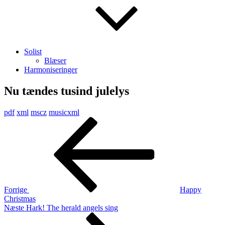
Solist
Blæser
Harmoniseringer
Nu tændes tusind julelys
pdf
xml
mscz
musicxml
Indlægsnavigation
Forrige
indlæg
Forrige
Happy
Christmas
Næste
Næste
Hark! The herald angels sing
indlæg