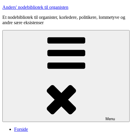
Videre
Anders' nodebibliotek til organisten
til
Et nodebibliotek til organister, korledere, politikere, lommetyve og
indhold
andre sære eksistenser
Menu
Forside