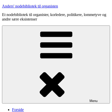
Videre
Anders' nodebibliotek til organisten
til
Et nodebibliotek til organister, korledere, politikere, lommetyve og
indhold
andre sære eksistenser
Menu
Forside