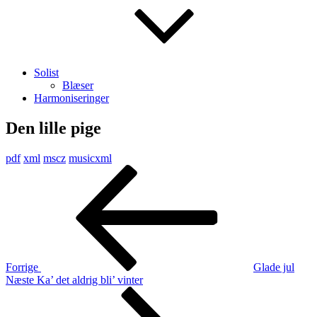
Solist
Blæser
Harmoniseringer
Den lille pige
pdf
xml
mscz
musicxml
Indlægsnavigation
Forrige
indlæg
Forrige
Glade jul
Næste
Næste
Ka’ det aldrig bli’ vinter
indlæg