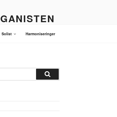
RGANISTEN
Solist
Harmoniseringer
Søg