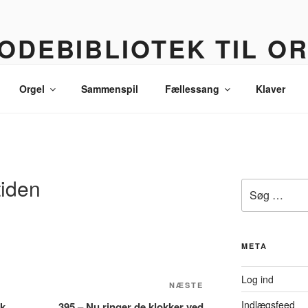
ODEBIBLIOTEK TIL O
 korledere, politikere, lommetyve og andre sære eksistenser
Orgel
Sammenspil
Fællessang
Klaver
tiden
Søg
efter:
META
Log ind
Næste
NÆSTE
indlæg
Indlægsfeed
ik
395 – Nu ringer de klokker ved