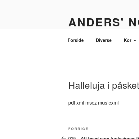
Videre
til
ANDERS' N
indhold
Et nodebibliotek til organister,
Forside
Diverse
Kor
Halleluja i påske
pdf
xml
mscz
musicxml
Indlægsnavigation
Forrige
FORRIGE
indlæg
015 – Alt hvad som fuglevinger f