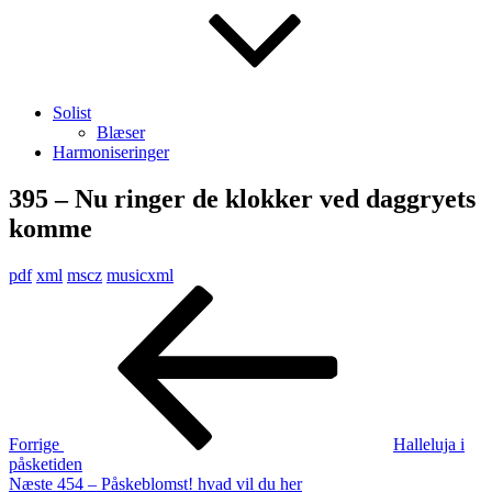
Solist
Blæser
Harmoniseringer
395 – Nu ringer de klokker ved daggryets
komme
pdf
xml
mscz
musicxml
Indlægsnavigation
Forrige
indlæg
Forrige
Halleluja i
påsketiden
Næste
Næste
454 – Påskeblomst! hvad vil du her