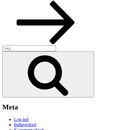
indlæg
Søg
efter:
Søg
Meta
Log ind
Indlægsfeed
Kommentarfeed