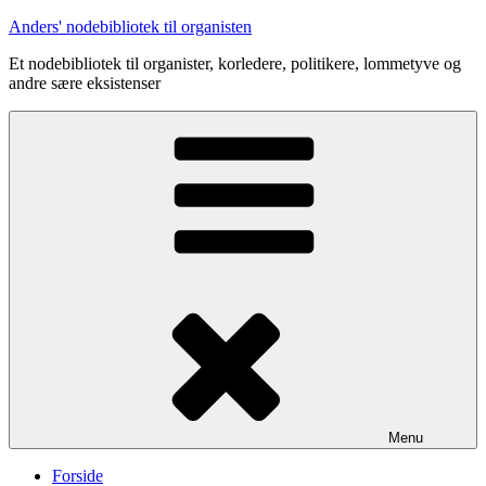
Videre
Anders' nodebibliotek til organisten
til
Et nodebibliotek til organister, korledere, politikere, lommetyve og
indhold
andre sære eksistenser
Menu
Forside