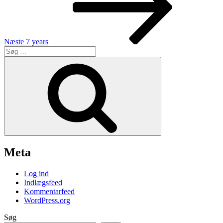
Næste
7 years
Søg
efter:
Søg
Meta
Log ind
Indlægsfeed
Kommentarfeed
WordPress.org
Søg