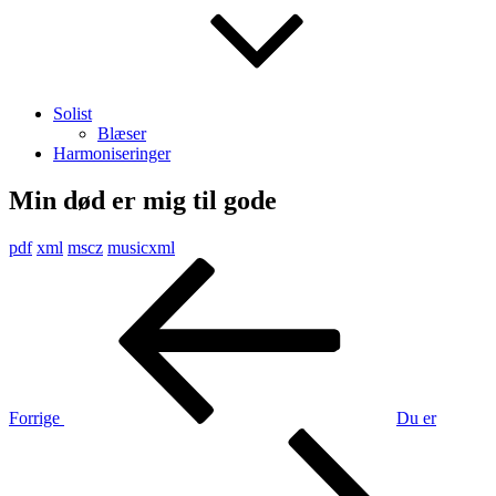
Solist
Blæser
Harmoniseringer
Min død er mig til gode
pdf
xml
mscz
musicxml
Indlægsnavigation
Forrige
indlæg
Forrige
Du er
Næste
indlæg