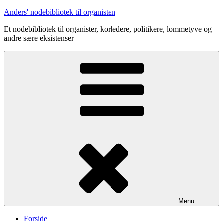
Videre
Anders' nodebibliotek til organisten
til
Et nodebibliotek til organister, korledere, politikere, lommetyve og
indhold
andre sære eksistenser
Menu
Forside