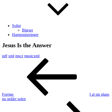
Solist
Blæser
Harmoniseringer
Jesus Is the Answer
pdf
xml
mscz
musicxml
Indlægsnavigation
Forrige
indlæg
Forrige
I al sin glans
nu stråler solen
Næste
indlæg