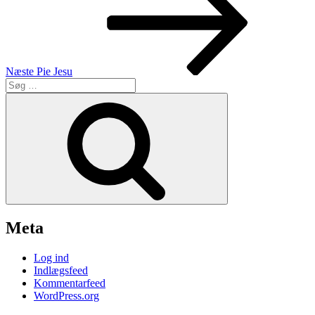
Næste
Pie Jesu
Søg
efter:
Søg
Meta
Log ind
Indlægsfeed
Kommentarfeed
WordPress.org