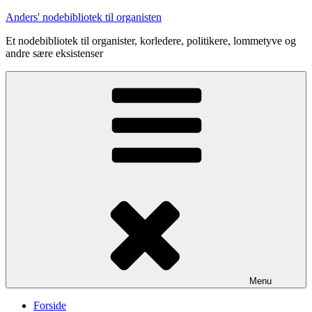
Videre
Anders' nodebibliotek til organisten
til
Et nodebibliotek til organister, korledere, politikere, lommetyve og
indhold
andre sære eksistenser
Menu
Forside