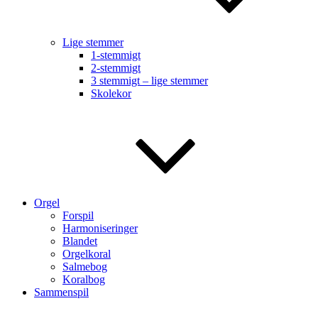
Lige stemmer
1-stemmigt
2-stemmigt
3 stemmigt – lige stemmer
Skolekor
Orgel
Forspil
Harmoniseringer
Blandet
Orgelkoral
Salmebog
Koralbog
Sammenspil