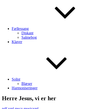
Fællessang
Diskant
Salmebog
Klaver
Solist
Blæser
Harmoniseringer
Herre Jesus, vi er her
pdf
xml
mscz
musicxml