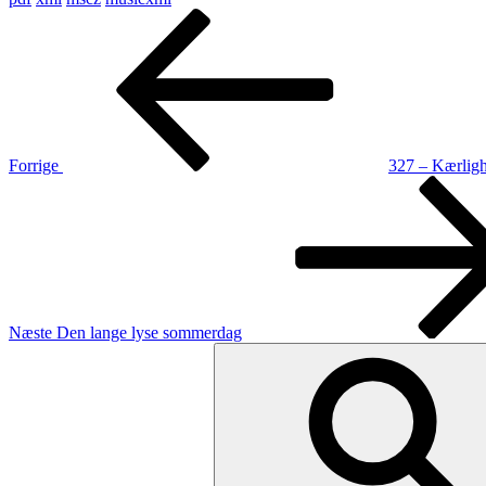
Indlægsnavigation
Forrige
indlæg
Forrige
327 – Kærlig
Næste
indlæg
Næste
Den lange lyse sommerdag
Søg
efter: