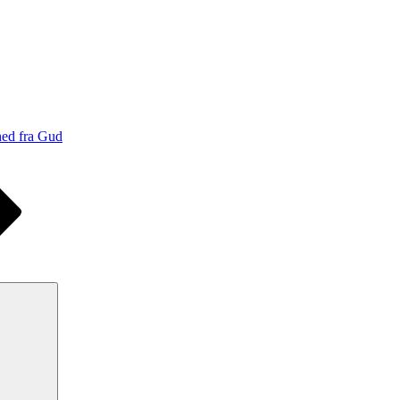
hed fra Gud
Søg