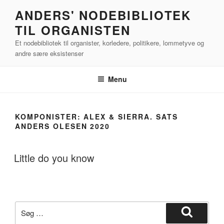
Videre
ANDERS' NODEBIBLIOTEK
til
TIL ORGANISTEN
indhold
Et nodebibliotek til organister, korledere, politikere, lommetyve og
andre sære eksistenser
Menu
KOMPONISTER:
ALEX & SIERRA. SATS
ANDERS OLESEN 2020
Little do you know
Søg
efter:
Søg