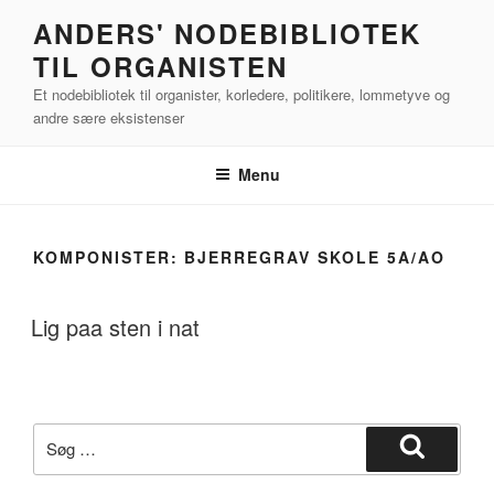
Videre
ANDERS' NODEBIBLIOTEK
til
TIL ORGANISTEN
indhold
Et nodebibliotek til organister, korledere, politikere, lommetyve og
andre sære eksistenser
Menu
KOMPONISTER:
BJERREGRAV SKOLE 5A/AO
Lig paa sten i nat
Søg
efter:
Søg